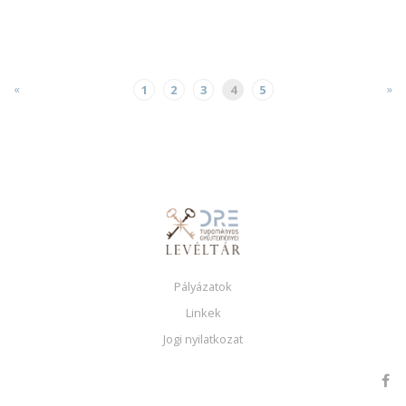
«
»
1
2
3
4
5
Pályázatok
Linkek
Jogi nyilatkozat