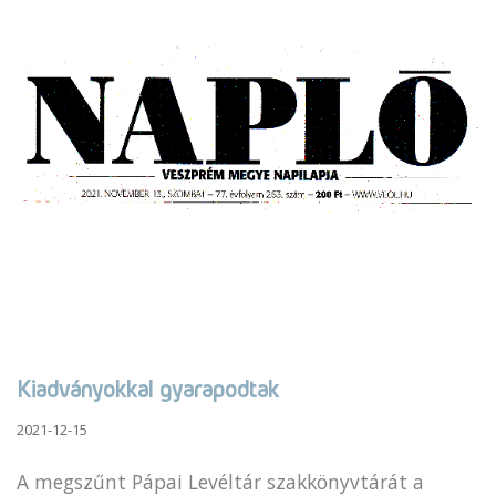
Kiadványokkal gyarapodtak
2021-12-15
A megszűnt Pápai Levéltár szakkönyvtárát a