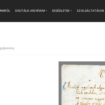
UNKRÓL
DIGITÁLIS ARCHÍVUM
SEGÉDLETEK
SZOLGÁLTATÁSOK
Oklevelek
Raktári jegyzékek
Iratok
Fondjegyzék
Jegyzőkönyvek
Iratjegyzékek
Egyháztörténeti feldolgozások
-gyűjtemény
Adattárak