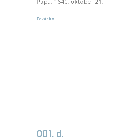
Pápa, 1640. október 21.
Tovább »
001. d.