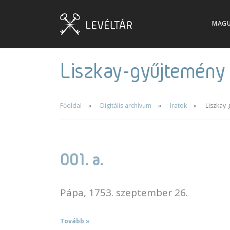
MAG
Liszkay-gyűjtemény
Főoldal
Digitális archívum
Iratok
Liszkay
001. a.
Pápa, 1753. szeptember 26.
Tovább »